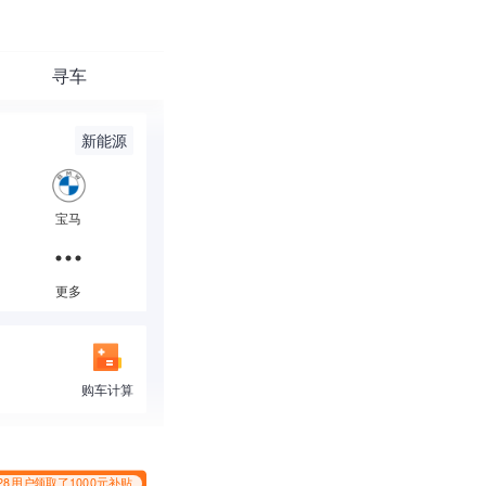
寻车
新能源
5万以下
5-8万
*2228用户领取了1000元补贴
宝马
25-30万
30-40万
80万以上
更多
更多
购车计算
*2228用户领取了1000元补贴