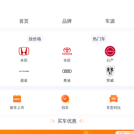
首页
品牌
车源
按价格
热门车
173***
本田
丰田
日产
捷途
奥迪
荣威
新车上市
找车
车型对比
买车优惠
173***