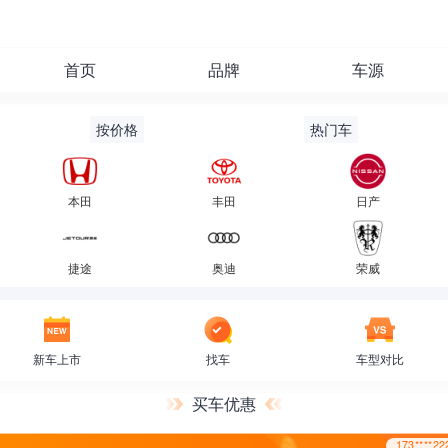
173***
首页
品牌
车源
按价格
热门车
本田
丰田
日产
173***
捷途
奥迪
荣威
新车上市
找车
车型对比
买车优惠
173***