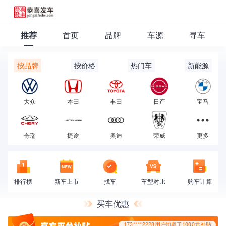
推荐
首页
品牌
车源
寻车
按品牌
按价格
热门车
新能源
173****2228用户领取了1000元补贴
大众
本田
丰田
日产
宝马
奇瑞
捷途
奥迪
荣威
更多
排行榜
新车上市
找车
车型对比
购车计算
买车优惠
173****2228用户领取了1000元补贴